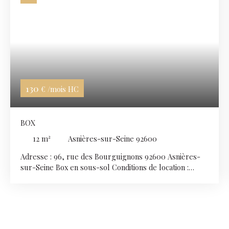
130
€ /mois HC
BOX
12
m²
Asnières-sur-Seine 92600
Adresse : 96, rue des Bourguignons 92600 Asnières-
sur-Seine Box en sous-sol Conditions de location :
Loyer mensuel TTC : 130€ Frais de dossier: 120€
Caution émetteur et clé : 80€ Dépôt de garantie : 130€
Si vous souhaitez visiter ce Box contactez-nous au 01 46
88 00 00 (choix2).