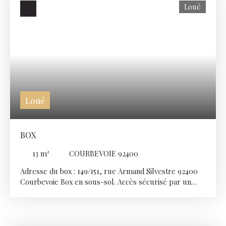
Loué
00 (choix2)
Loué
BOX
13
m²
COURBEVOIE 92400
Adresse du box : 149/151, rue Armand Silvestre 92400
Courbevoie Box en sous-sol. Accès sécurisé par un
portail électrique. Dimensions 2. 5 X 5. 20 Conditions de
location : Loyer mensuel TTC : 110€ (à payer
trimestriellement 330€) Frais de dossier: 100€ Caution
émetteur et clés : 100€ Dépôt de garantie : 110€ Si vous