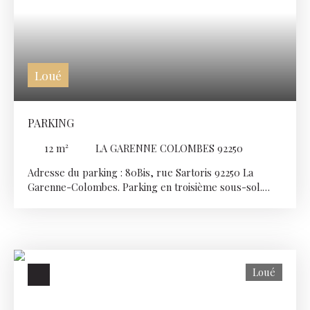
Loué
PARKING
12
m²
LA GARENNE COLOMBES 92250
Adresse du parking : 80Bis, rue Sartoris 92250 La
Garenne-Colombes. Parking en troisième sous-sol.
Accès sécurisé par un portail électrique. Loyer : 110 €
Frais de dossier : 100 € Caution émetteur : 80 € Dépôt
de garantie : 110€ Si vous souhaitez visiter ce parking,
contactez-nous au 01 46 88 00 00 (choix2)
Loué