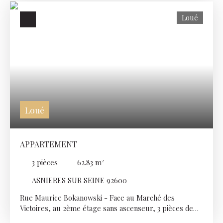
souhaitez visiter ce box, contactez-nous au 01 46 88 00
Loué
00 (choix2)
Loué
APPARTEMENT
3
pièces
62.83
m²
ASNIERES SUR SEINE 92600
Rue Maurice Bokanowski - Face au Marché des
Victoires, au 2ème étage sans ascenseur, 3 pièces de
62,83m² qui se compose d'une entrée, d'un séjour,