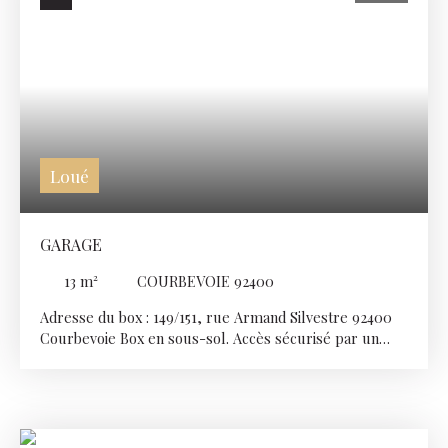
Loué
GARAGE
13
m²
COURBEVOIE 92400
Adresse du box : 149/151, rue Armand Silvestre 92400
Courbevoie Box en sous-sol. Accès sécurisé par un
portail électrique. Dimensions 2. 58 X 5 Conditions de
location : Loyer mensuel TTC : 115€ (à payer
trimestriellement 345€) Frais de dossier: 100€ Caution
émetteur et clés : 100€ Dépôt de garantie : 115€ Si vous
souhaitez visiter ce box, contactez-nous au 01 46 88 00