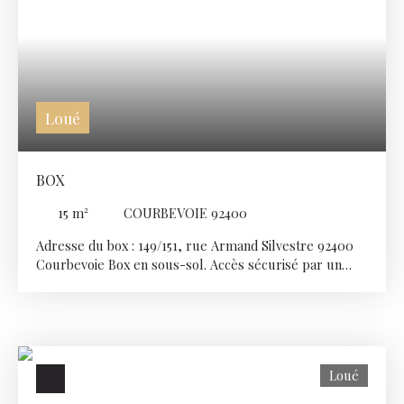
Loué
BOX
15
m²
COURBEVOIE 92400
Adresse du box : 149/151, rue Armand Silvestre 92400
Courbevoie Box en sous-sol. Accès sécurisé par un
portail électrique. Dimensions 2. 8 X 5. 50 Conditions de
location : Loyer mensuel TTC : 120€ (à payer
trimestriellement 360€) Frais de dossier: 100€ Caution
émetteur et clés : 100€ Dépôt de garantie : 120€ Si vous
souhaitez visiter ce box, contactez-nous au 01 46 88 00
Loué
00 (choix2)