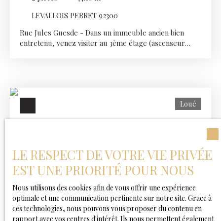
LEVALLOIS PERRET 92300
Rue Jules Guesde - Dans un immeuble ancien bien
entretenu, venez visiter au 3ème étage (ascenseur
jusqu'au 2ème étage) ce joli 2 pièces de 44,16m² en
parfait état loué meublé. Il se compose d'une entrée,
d'un séjour avec cuisine ouverte, donnant sur une
terrasse, un espace bureau ouvert, une chambre, une
salle d'eau avec wc. Chauffage collectif et eau chaude
Loué
individuelle électrique. Conditions de location : Ce bien
est soumis à la Garantie Loyers Impayés (GLI). Un
revenu net mensuel minimum de 4400 € avant impôts
est exigé. Pour toute demande de visite, nous vous
invitons à faire une demande de contact situé à droite
LE RESPECT DE VOTRE VIE PRIVÉE
ou en dessous de l'annonce. Nous reviendrons vers
EST UNE PRIORITÉ POUR NOUS
vous dans les plus brefs délais.
Nous utilisons des cookies afin de vous offrir une expérience
Loué
optimale et une communication pertinente sur notre site. Grace à
ces technologies, nous pouvons vous proposer du contenu en
rapport avec vos centres d'intérêt. Ils nous permettent également