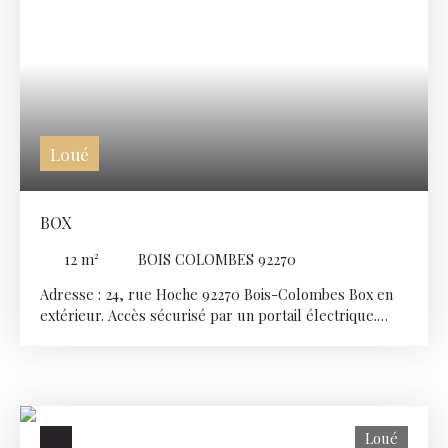
Loué
BOX
12
m²
BOIS COLOMBES 92270
Adresse : 24, rue Hoche 92270 Bois-Colombes Box en
extérieur. Accès sécurisé par un portail électrique.
Conditions de location : Loyer mensuel TTC : 120€ Frais
de dossier: 100€ Caution émetteur : 80€ Dépôt de
garantie : 120€ Si vous souhaitez visiter ce BOX,
contactez-nous au 01 46 88 00 00 (choix2).
Loué