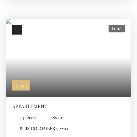
d'une cuisine séparée, de deux chambres et d'une salle
d'eau avec wc. Une cave. Chauffage collectif et eau
chaude individuelle électrique. Conditions de location :
Ce bien est soumis à la Garantie Loyers Impayés (GLI).
Loué
Un revenu net mensuel minimum de 4100€ avant
impôts est exigé. Pour toute demande de visite, nous
vous invitons à faire une demande de contact situé à
droite ou en dessous de l'annonce. Nous reviendrons
vers vous dans les plus brefs délais.
Loué
APPARTEMENT
2
pièces
47.85
m²
BOIS COLOMBES 92270