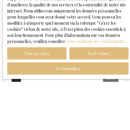
APPARTEMENT
d'améliorer la qualité de nos services et la convivialité de notre site
internet. Nous utiliserons uniquement les données personnelles
2
pièces
43.01
m²
pour lesquelles vous avez donné votre accord. Vous pouvez les
modifier à n'importe quel moment via la rubrique ″Gérer les
BOIS COLOMBES 92270
cookies″ en bas de notre site, à l'exception des cookies essentiels à
son fonctionnement. Pour plus d'informations sur vos données
A deux pas de la gare de Bécon-les-Bruyères et des
personnelles, veuillez consulter
notre politique de confidentialité
.
commerces de proximité, venez visiter ce joli 2 pièces
de 43m². Il se compose d'une entrée, d'un séjour avec
Tout accepter
Tout refuser
cuisine ouverte aménagée, d'une chambre et d'un salle
d'eau avec wc. Chauffage et eau chaude individuels
électriques. Un parking en sous-sol. Conditions de
Personnaliser
location : Ce bien est soumis à la Garantie Loyers
Loué
Impayés (GLI). Un revenu net mensuel minimum de
3000 € avant impôts est exigé. Pour toute demande de
visite, nous vous invitons à faire une demande de
contact situé à droite ou en dessous de l'annonce. Nous
reviendrons vers vous dans les plus brefs délais.