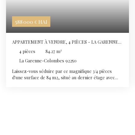
588 000
HAI
€
APPARTEMENT À VENDRE, 4 PIÈCES - LA GARENNE-
COLOMBES 92250
4
pièces
84.27
m²
La Garenne-Colombes 92250
Laissez-vous séduire par ce magnifique 3/4 pièces
d'une surface de 84 m2, situé au dernier étage avec
ascenseur dans une résidence parfaitement
entretenue. Traversant et bénéficient d'une excellente
exposition, il profite d'une luminosité exceptionnelle
tout au long de la journée. Il se compose : entrée,
double séjour de 37 m2 avec balcon, cuisine
indépendante, deux chambres, salle de bains et wc
indépendant. L'appartement bénéficie d'une double
exposition N/S et d'un vue magnifique sur les Coteaux
de Sannois et la Défense. Une cave et un parking