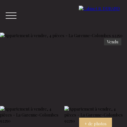
Vendu
Menu
Estimation
+ de photos