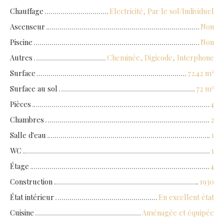
Chauffage
Electricité, Par le sol/Individuel
Ascenseur
Non
Piscine
Non
Autres
Cheminée, Digicode, Interphone
Surface
72.42
m²
Surface au sol
72
m²
Pièces
4
Chambres
2
Salle d'eau
1
WC
1
Étage
4
Construction
1930
État intérieur
En excellent état
Cuisine
Aménagée et équipée