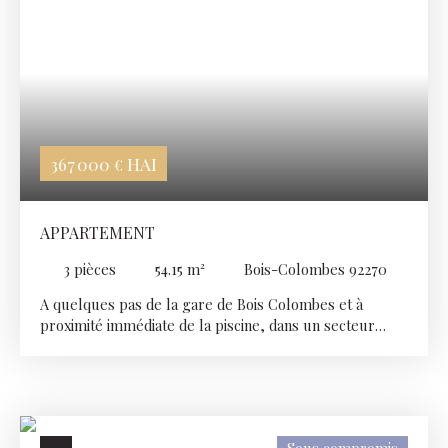
367 000
HAI
€
APPARTEMENT
3
pièces
54.15
m²
Bois-Colombes 92270
A quelques pas de la gare de Bois Colombes et à
proximité immédiate de la piscine, dans un secteur
calme et résidentiel, un 3 pièces d'environ 55 m² situé
au 2ème étage sans ascenseur. Il se compose d'une
entrée, d'un séjour, d'une cuisine indépendante, d'un
dégagement, deux chambres, une salle d'eau et un WC
séparé. Résidence très bien entretenue avec gardien,