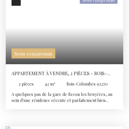
Sous compromis
immeuble ravalé. Une cave. Appartement bénéficiant
de calme, de beaux volumes et d'une belle luminosité
(exposition Est). Travaux de modernisation à prévoir.
Sous compromis
APPARTEMENT À VENDRE, 2 PIÈCES - BOIS-
COLOMBES 92270
2
pièces
42
m²
Bois-Colombes 92270
A quelques pas de la gare de Becon les bruyères, au
sein d'une résidence récente et parfaitement bien
entretenu, un beau 2 pièces d'environ 42 m² avec
balcon. Il se compose d'une entrée avec placards, d'un
séjour, d'une cuisine équipée ouverte, d'une chambre
et d'une salle de bains avec WC. Beaux volumes -