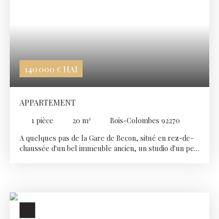
gare SNCF de Bécon les Bruyères à 5 minutes et 3
minutes de la future ligne de métro. Idéal premier
achat en couple.
140 000
HAI
€
APPARTEMENT
1
pièce
20
m²
Bois-Colombes 92270
A quelques pas de la Gare de Becon, situé en rez-de-
chaussée d'un bel immeuble ancien, un studio d'un peu
moins de 20m² (19. 96 m² en Loi carrez) comprenant
une pièce principale, une cuisine indépendante
(possibilité d'ouverture) et d'une salle d'eau avec WC.
Une cave. Beaux volumes (3m de hauteur sous plafond)
- Lumineux - Proximités de toutes commodités.