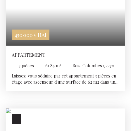
450 000
HAI
€
APPARTEMENT
3
pièces
61.84
m²
Bois-Colombes 92270
Laissez-vous séduire par cet appartement 3 pièces en
étage avec ascenseur d'une surface de 62 m2 dans une
résidence parfaitement entretenue et sécurisée. Ce
dernier se compose : entrée avec penderie, cuisine
indépendante aménagée et équipée, séjour donnant sur
un balcon, deux chambres, salle de bains, wc
indépendant. Un parking en sous-sol vient compléter
cet appartement. Vous bénéficiez d'une grande clarté
avec son exposition E/O. Proches toutes commodités,