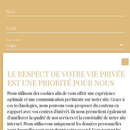
Nom
Email
Type d'offre
Vente
Type de bien
Appartement
LE RESPECT DE VOTRE VIE PRIVÉE
Localisation
Bois-Colombes (92270)
EST UNE PRIORITÉ POUR NOUS
Nous utilisons des cookies afin de vous offrir une expérience
Budget max (€)
optimale et une communication pertinente sur notre site. Grace à
ces technologies, nous pouvons vous proposer du contenu en
Surface min (m²)
rapport avec vos centres d'intérêt. Ils nous permettent également
d'améliorer la qualité de nos services et la convivialité de notre site
internet. Nous utiliserons uniquement les données personnelles
Pièces min
pour lesquelles vous avez donné votre accord. Vous pouvez les