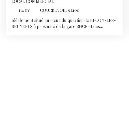
LOCAL COMMERCIAL
114
m²
COURBEVOIE 92400
Idéalement situé au cœur du quartier de BECON-LES-
BRUYERES à proximité de la gare SNCF et des
commerces environnants , ce local commercial
bénéficie d'un emplacement de premier ordre. D'une
superficie totale d'environ 114 m², dont 86 m² en rez-
de-chaussée, il offre un espace principal fonctionnel et
modulable, complété par des annexes en sous-sol.
Contactez-nous dès maintenant pour plus
d'informations ou organiser une visite.