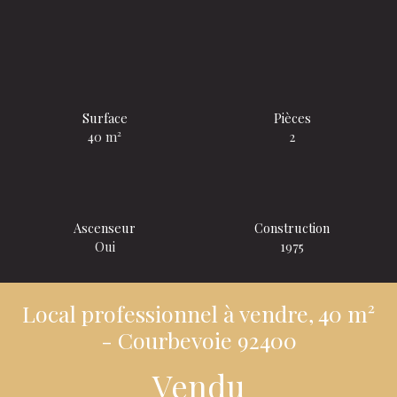
Surface
Pièces
40
m²
2
Ascenseur
Construction
Oui
1975
Local professionnel à vendre, 40 m²
- Courbevoie 92400
Vendu