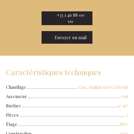
+33 1 46 88 00
00
Envoyer un mail
Caractéristiques techniques
Chauffage
Gaz, Radiateurs/Collectif
Ascenseur
Oui
Surface
40
m²
Pièces
2
Étage
RDC
Construction
1975