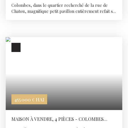
Colombes, dans le quartier recherché de la rue de
Chatou, magnifique petit pavillon entièrement refait se
composant au rdc : entrée, salon, salle de bains avec
wc, deux chambres. En entresol séjour avec cuisine
ouverte aménagée. L'espace extérieur est entièrement
aménagé et dans un calme absolue. La garenne de La
Garenne Colombes se situe à 17 minutes à pieds et le
Tram T2 à 10 minutes. Idéal premier achat sans frais.
455 000
HAI
€
MAISON À VENDRE, 4 PIÈCES - COLOMBES
92700