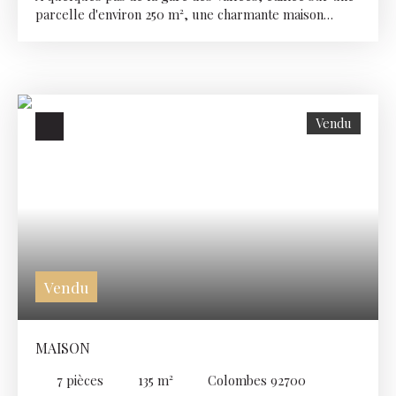
parcelle d'environ 250 m², une charmante maison
familiale en pierre meulière d'environ 100 m² (hors
sous sol) construite dans les années 1900. Elle se
compose d'une entrée avec WC, d'un double séjour
comprenant un espace salle à manger et salon, d'une
cuisine semi ouverte et d'une chambre avec salle de
Vendu
bain avec WC. Au premier étage, un palier desservant
deux chambres, une salle de bain et une chambre
d'enfant ou bureau. Un sous-sol et des emplacements
voitures à l'avant. Travaux de rénovation à prévoir.
Combles aménageables. Lumineux - Proximité de
toutes commodités (tramway, gares, commerces,
écoles).
Vendu
MAISON
7
pièces
135
m²
Colombes 92700