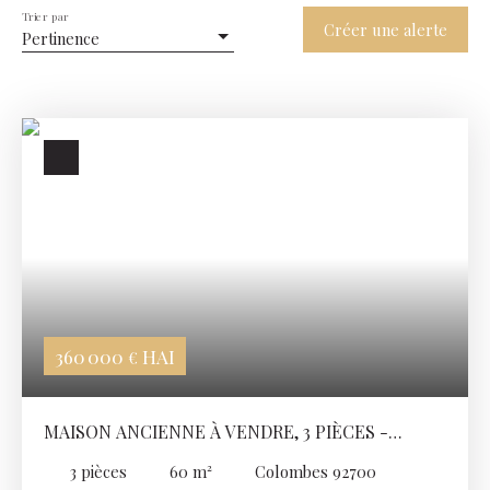
Trier par
Créer une alerte
Pertinence
360 000
HAI
€
MAISON ANCIENNE À VENDRE, 3 PIÈCES -
COLOMBES 92700
3
pièces
60
m²
Colombes 92700