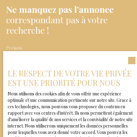
Ne manquez pas l'annonce
correspondant pas à votre
recherche !
Prénom
Nom
LE RESPECT DE VOTRE VIE PRIVÉE
EST UNE PRIORITÉ POUR NOUS
Email
Nous utilisons des cookies afin de vous offrir une expérience
Type d'offre
optimale et une communication pertinente sur notre site. Grace à
Vente
ces technologies, nous pouvons vous proposer du contenu en
Type de bien
rapport avec vos centres d'intérêt. Ils nous permettent également
Maison
d'améliorer la qualité de nos services et la convivialité de notre site
internet. Nous utiliserons uniquement les données personnelles
Localisation
pour lesquelles vous avez donné votre accord. Vous pouvez les
Colombes (92700)