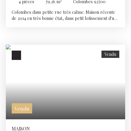
4
pièces
79.26
m²
Colombes 92700
Colombes dans petite rue très calme. Maison récente
de 2014 en très bonne état, dans petit lotissement d'une
surface de 80 m2 avec terrasse de 22 m2. Elle se
compose au rch : entrée, cuisine indépendante, wc,
séjour exposer Sud donnant sur la terrasse. Au 1er
niveau : 3 chambres, salle de bains, wc. Chauffage
individuel gaz, DPE : C. Un stationnement extérieur
Vendu
complète ce bien.
Vendu
MAISON