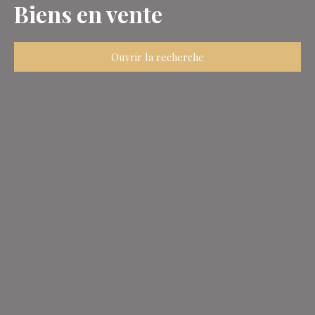
Biens en vente
Ouvrir la recherche
Type d'offre
Vente
Type de bien
Maison
Localisation
Colombes (92700)
Budget max (€)
Surface min (m²)
Rechercher