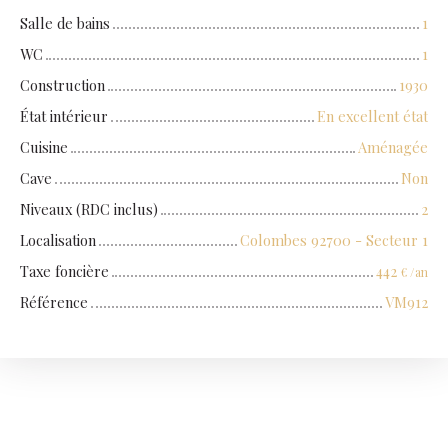
Salle de bains
1
WC
1
Construction
1930
État intérieur
En excellent état
Cuisine
Aménagée
Cave
Non
Niveaux (RDC inclus)
2
Localisation
Colombes 92700 - Secteur 1
Taxe foncière
442
€ /an
Référence
VM912