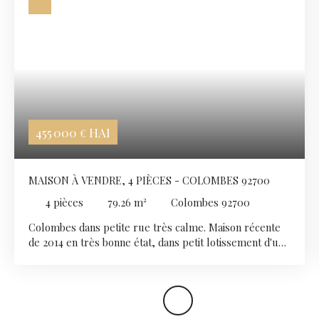
455 000
HAI
€
MAISON À VENDRE, 4 PIÈCES - COLOMBES 92700
4
pièces
79.26
m²
Colombes 92700
Colombes dans petite rue très calme. Maison récente
de 2014 en très bonne état, dans petit lotissement d'une
surface de 80 m2 avec terrasse de 22 m2. Elle se
compose au rch : entrée, cuisine indépendante, wc,
séjour exposer Sud donnant sur la terrasse. Au 1er
niveau : 3 chambres, salle de bains, wc. Chauffage
individuel gaz, DPE : C. Un stationnement extérieur