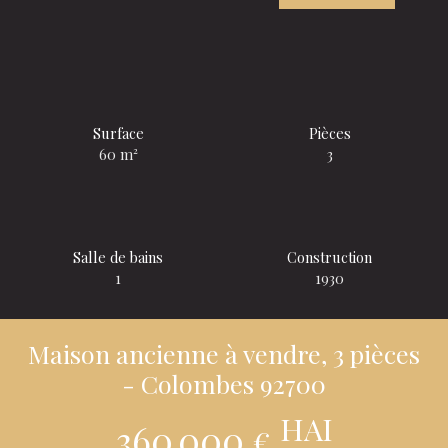
Surface
Pièces
60
m²
3
Salle de bains
Construction
1
1930
Maison ancienne à vendre, 3 pièces
- Colombes 92700
HAI
360 000
€