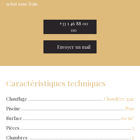
achat sans frais.
+33 1 46 88 00
00
Envoyer un mail
Caractéristiques techniques
Chauffage
Chaudière gaz
Piscine
Non
Surface
60
m²
Pièces
3
Chambres
2